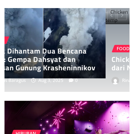
FOOD
Chicken Katsu: Kelezatan Renyah
dari Negeri Sakura
Rina
Jul 28, 2025
0
HIBURAN