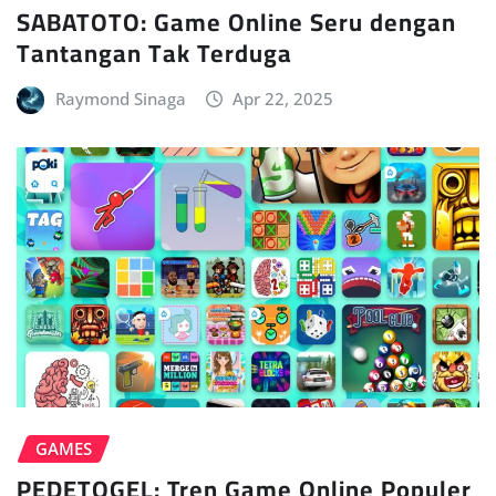
SABATOTO: Game Online Seru dengan
Tantangan Tak Terduga
Raymond Sinaga
Apr 22, 2025
GAMES
PEDETOGEL: Tren Game Online Populer