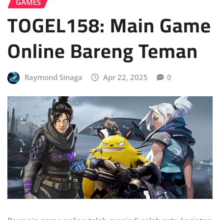
GAMES
TOGEL158: Main Game
Online Bareng Teman
Raymond Sinaga
Apr 22, 2025
0