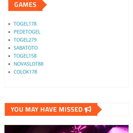
GAMES
TOGEL178
PEDETOGEL
TOGEL279
SABATOTO
TOGEL158
NOVASLOT88
COLOK178
YOU MAY HAVE MISSED