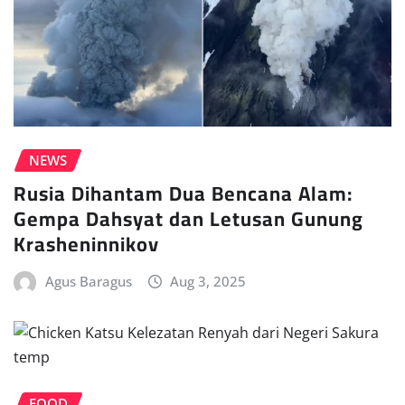
NEWS
Rusia Dihantam Dua Bencana Alam:
Gempa Dahsyat dan Letusan Gunung
Krasheninnikov
Agus Baragus
Aug 3, 2025
FOOD