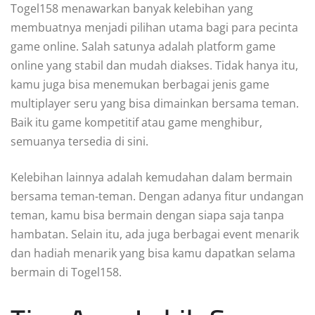
Togel158 menawarkan banyak kelebihan yang
membuatnya menjadi pilihan utama bagi para pecinta
game online. Salah satunya adalah platform game
online yang stabil dan mudah diakses. Tidak hanya itu,
kamu juga bisa menemukan berbagai jenis game
multiplayer seru yang bisa dimainkan bersama teman.
Baik itu game kompetitif atau game menghibur,
semuanya tersedia di sini.
Kelebihan lainnya adalah kemudahan dalam bermain
bersama teman-teman. Dengan adanya fitur undangan
teman, kamu bisa bermain dengan siapa saja tanpa
hambatan. Selain itu, ada juga berbagai event menarik
dan hadiah menarik yang bisa kamu dapatkan selama
bermain di Togel158.