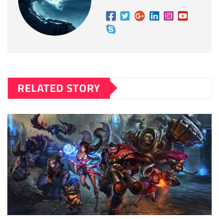
RELATED STORY