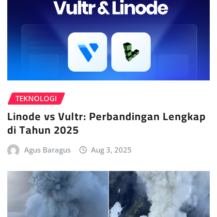
TEKNOLOGI
Linode vs Vultr: Perbandingan Lengkap
di Tahun 2025
Agus Baragus
Aug 3, 2025