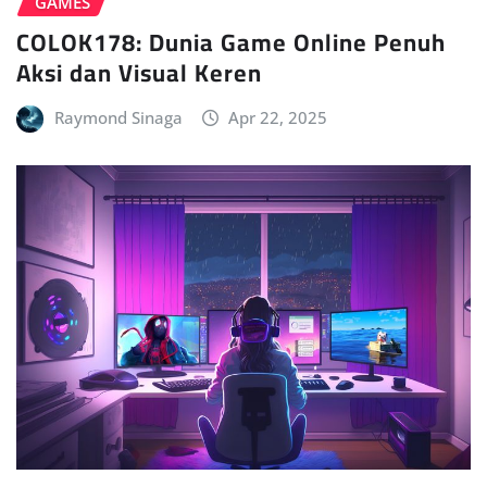
GAMES
COLOK178: Dunia Game Online Penuh
Aksi dan Visual Keren
Raymond Sinaga
Apr 22, 2025