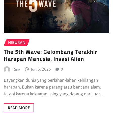
HIBURAN
The 5th Wave: Gelombang Terakhir
Harapan Manusia, Invasi Alien
Rina
Jun 6, 2025
0
Bayangkan dunia yang perlahan-lahan kehilangan
harapan. Bukan karena perang atau bencana alam,
tetapi karena kekuatan asing yang datang dari luar…
READ MORE