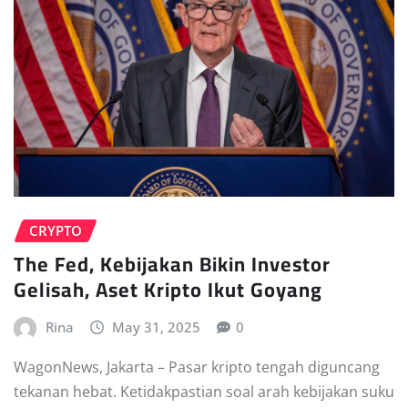
CRYPTO
The Fed, Kebijakan Bikin Investor
Gelisah, Aset Kripto Ikut Goyang
Rina
May 31, 2025
0
WagonNews, Jakarta – Pasar kripto tengah diguncang
tekanan hebat. Ketidakpastian soal arah kebijakan suku