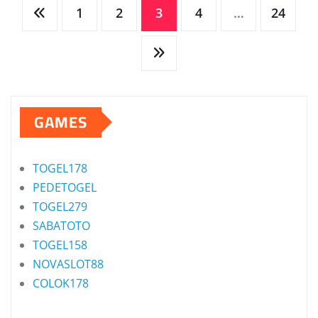
Posts
1
2
3
4
…
24
pagination
GAMES
TOGEL178
PEDETOGEL
TOGEL279
SABATOTO
TOGEL158
NOVASLOT88
COLOK178