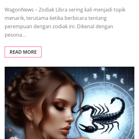
WagonNews – Zodiak Libra sering kali menjadi topik
menarik, terutama ketika berbicara tentang
perempuan dengan zodiak ini. Dikenal dengan
pesona…
READ MORE