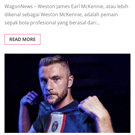
WagonNews – Weston James Earl McKennie, atau lebih
dikenal sebagai Weston McKennie, adalah pemain
sepak bola profesional yang berasal dari…
READ MORE