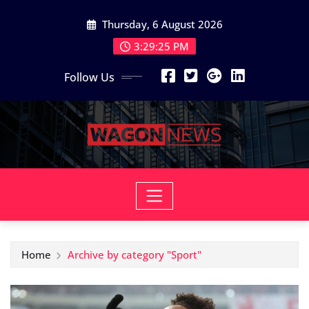
Skip
Thursday, 6 August 2026
to
content
3:29:27 PM
Follow Us
Home
Archive by category "Sport"