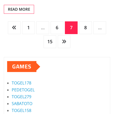
READ MORE
Posts
1
…
6
7
8
…
pagination
15
GAMES
TOGEL178
PEDETOGEL
TOGEL279
SABATOTO
TOGEL158