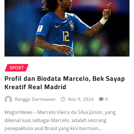
SPORT
Profil dan Biodata Marcelo, Bek Sayap
Kreatif Real Madrid
Rangga Darmawan
Nov 9, 2024
0
WagonNews – Marcelo Vieira da Silva Júnior, yang
dikenal luas sebagai Marcelo, adalah seorang
pesepakbola asal Brasil yang kini bermain…