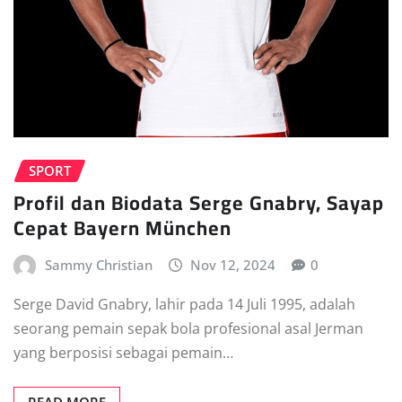
SPORT
Profil dan Biodata Serge Gnabry, Sayap
Cepat Bayern München
Sammy Christian
Nov 12, 2024
0
Serge David Gnabry, lahir pada 14 Juli 1995, adalah
seorang pemain sepak bola profesional asal Jerman
yang berposisi sebagai pemain…
READ MORE