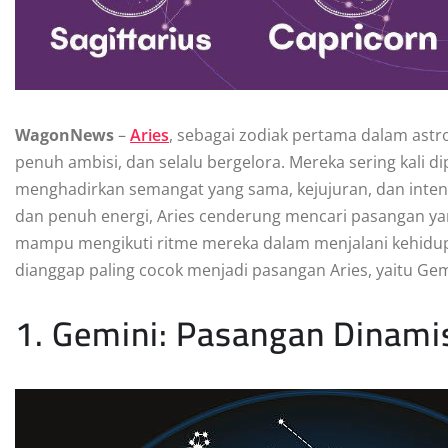
WagonNews
–
Aries
, sebagai zodiak pertama dalam astro
penuh ambisi, dan selalu bergelora. Mereka sering kal
menghadirkan semangat yang sama, kejujuran, dan inten
dan penuh energi, Aries cenderung mencari pasangan yan
mampu mengikuti ritme mereka dalam menjalani kehidupa
dianggap paling cocok menjadi pasangan Aries, yaitu Gemin
1. Gemini: Pasangan Dinami