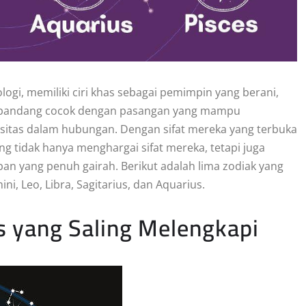
logi, memiliki ciri khas sebagai pemimpin yang berani,
i dipandang cocok dengan pasangan yang mampu
sitas dalam hubungan. Dengan sifat mereka yang terbuka
g tidak hanya menghargai sifat mereka, tetapi juga
n yang penuh gairah. Berikut adalah lima zodiak yang
i, Leo, Libra, Sagitarius, dan Aquarius.
s yang Saling Melengkapi