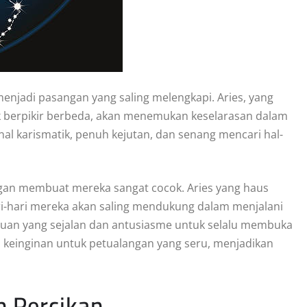
enjadi pasangan yang saling melengkapi. Aries, yang
uk berpikir berbeda, akan menemukan keselarasan dalam
al karismatik, penuh kejutan, dan senang mencari hal-
ngan membuat mereka sangat cocok. Aries yang haus
ri-hari mereka akan saling mendukung dalam menjalani
juan yang sejalan dan antusiasme untuk selalu membuka
i keinginan untuk petualangan yang seru, menjadikan
h Percikan