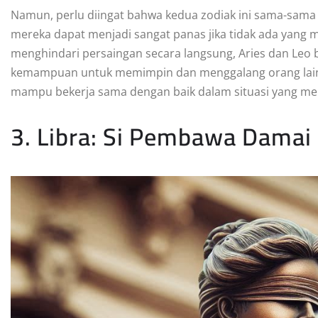
Namun, perlu diingat bahwa kedua zodiak ini sama-sama 
mereka dapat menjadi sangat panas jika tidak ada yang
menghindari persaingan secara langsung, Aries dan Leo bi
kemampuan untuk memimpin dan menggalang orang lai
mampu bekerja sama dengan baik dalam situasi yang m
3. Libra: Si Pembawa Damai