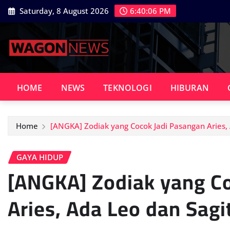
Skip
Saturday, 8 August 2026
6:40:08 PM
to
content
HOME
NEWS
TEKNOLOGI
HIBURAN
Home
[ANGKA] Zodiak yang Cocok Jadi Pasangan Aries, 
GAYA HIDUP
[ANGKA] Zodiak yang C
Aries, Ada Leo dan Sagi