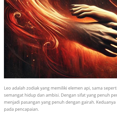
Leo adalah zodiak yang memiliki elemen api, sama sepert
semangat hidup dan ambisi. Dengan sifat yang penuh perc
menjadi pasangan yang penuh dengan gairah. Keduanya m
pada pencapaian.