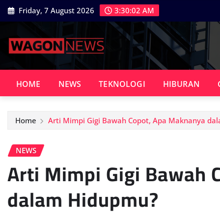
Skip
Friday, 7 August 2026
3:30:03 AM
to
content
HOME
NEWS
TEKNOLOGI
HIBURAN
Home
Arti Mimpi Gigi Bawah Copot, Apa Maknanya da
NEWS
Arti Mimpi Gigi Bawah
dalam Hidupmu?