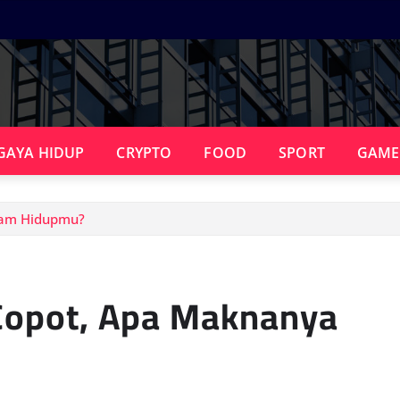
GAYA HIDUP
CRYPTO
FOOD
SPORT
GAME
lam Hidupmu?
 Copot, Apa Maknanya