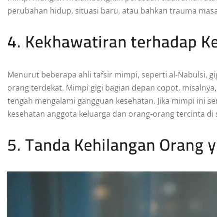
perubahan hidup, situasi baru, atau bahkan trauma masa 
4. Kekhawatiran terhadap K
Menurut beberapa ahli tafsir mimpi, seperti al-Nabulsi,
orang terdekat. Mimpi gigi bagian depan copot, misaln
tengah mengalami gangguan kesehatan. Jika mimpi ini ser
kesehatan anggota keluarga dan orang-orang tercinta di 
5. Tanda Kehilangan Orang 