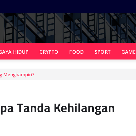
GAYA HIDUP
CRYPTO
FOOD
SPORT
GAME
ng Menghampiri?
 Apa Tanda Kehilangan