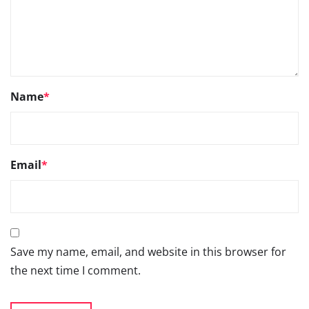
Name
*
Email
*
Save my name, email, and website in this browser for
the next time I comment.