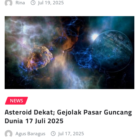
Rina
Jul 19, 2025
NEWS
Asteroid Dekat; Gejolak Pasar Guncang
Dunia 17 Juli 2025
Agus Baragus
Jul 17, 2025