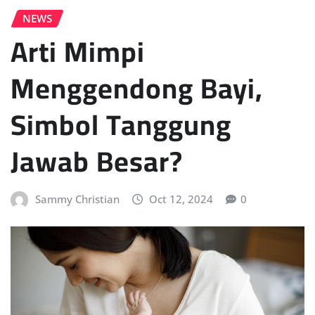
NEWS
Arti Mimpi
Menggendong Bayi,
Simbol Tanggung
Jawab Besar?
Sammy Christian
Oct 12, 2024
0