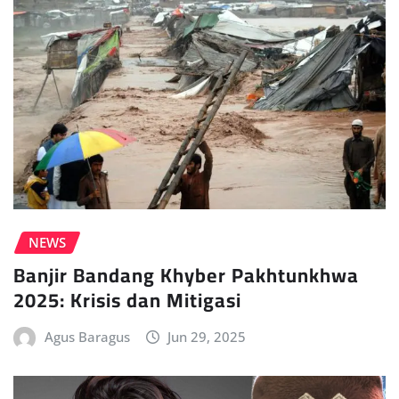
NEWS
Banjir Bandang Khyber Pakhtunkhwa
2025: Krisis dan Mitigasi
Agus Baragus
Jun 29, 2025