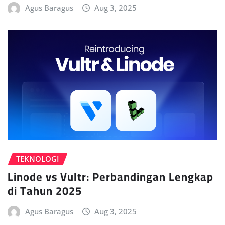
Agus Baragus
Aug 3, 2025
TEKNOLOGI
Linode vs Vultr: Perbandingan Lengkap
di Tahun 2025
Agus Baragus
Aug 3, 2025