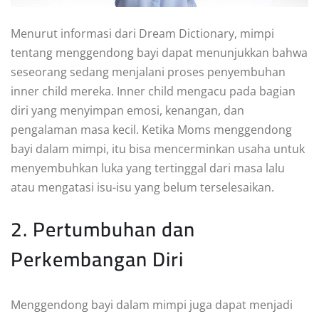
Menurut informasi dari Dream Dictionary, mimpi
tentang menggendong bayi dapat menunjukkan bahwa
seseorang sedang menjalani proses penyembuhan
inner child mereka. Inner child mengacu pada bagian
diri yang menyimpan emosi, kenangan, dan
pengalaman masa kecil. Ketika Moms menggendong
bayi dalam mimpi, itu bisa mencerminkan usaha untuk
menyembuhkan luka yang tertinggal dari masa lalu
atau mengatasi isu-isu yang belum terselesaikan.
2. Pertumbuhan dan
Perkembangan Diri
Menggendong bayi dalam mimpi juga dapat menjadi