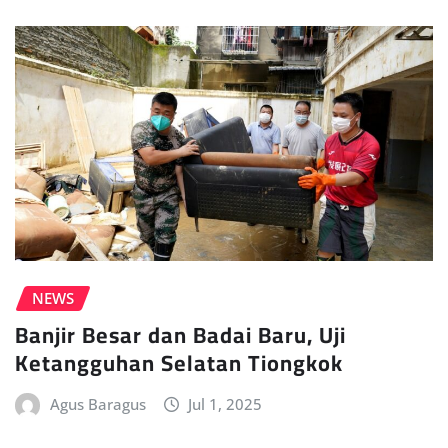
NEWS
Banjir Besar dan Badai Baru, Uji
Ketangguhan Selatan Tiongkok
Agus Baragus
Jul 1, 2025