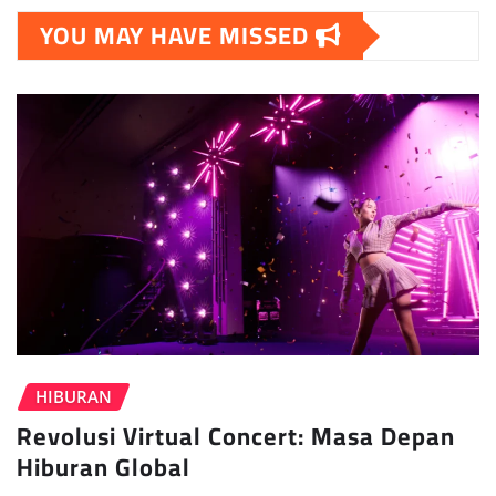
YOU MAY HAVE MISSED
HIBURAN
Revolusi Virtual Concert: Masa Depan
Hiburan Global