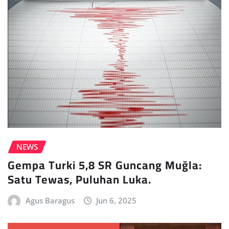
NEWS
Gempa Turki 5,8 SR Guncang Muğla:
Satu Tewas, Puluhan Luka.
Agus Baragus
Jun 6, 2025