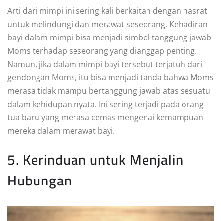
Arti dari mimpi ini sering kali berkaitan dengan hasrat
untuk melindungi dan merawat seseorang. Kehadiran
bayi dalam mimpi bisa menjadi simbol tanggung jawab
Moms terhadap seseorang yang dianggap penting.
Namun, jika dalam mimpi bayi tersebut terjatuh dari
gendongan Moms, itu bisa menjadi tanda bahwa Moms
merasa tidak mampu bertanggung jawab atas sesuatu
dalam kehidupan nyata. Ini sering terjadi pada orang
tua baru yang merasa cemas mengenai kemampuan
mereka dalam merawat bayi.
5. Kerinduan untuk Menjalin
Hubungan