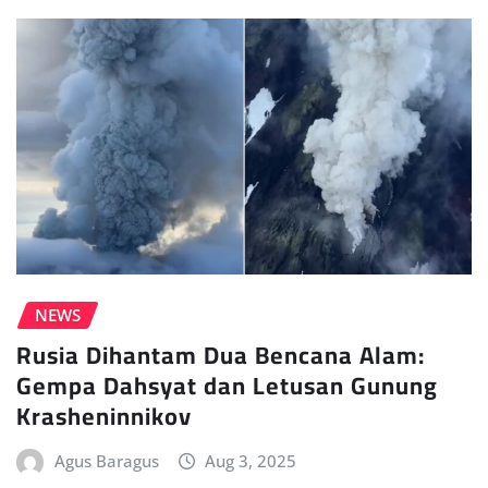
NEWS
Rusia Dihantam Dua Bencana Alam:
Gempa Dahsyat dan Letusan Gunung
Krasheninnikov
Agus Baragus
Aug 3, 2025