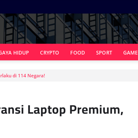
GAYA HIDUP
CRYPTO
FOOD
SPORT
GAME
laku di 114 Negara!
ansi Laptop Premium,