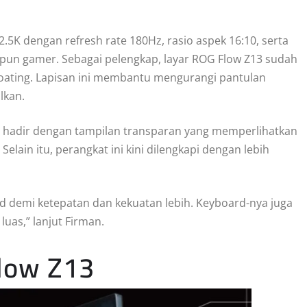
2.5K dengan refresh rate 180Hz, rasio aspek 16:10, serta
upun gamer. Sebagai pelengkap, layar ROG Flow Z13 sudah
C coating. Lapisan ini membantu mengurangi pantulan
lkan.
p hadir dengan tampilan transparan yang memperlihatkan
elain itu, perangkat ini kini dilengkapi dengan lebih
d demi ketepatan dan kekuatan lebih. Keyboard-nya juga
uas,” lanjut Firman.
Flow Z13