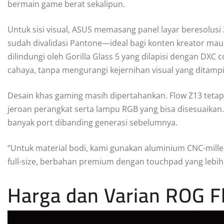
bermain game berat sekalipun.
Untuk sisi visual, ASUS memasang panel layar beresolusi 
sudah divalidasi Pantone—ideal bagi konten kreator ma
dilindungi oleh Gorilla Glass 5 yang dilapisi dengan DX
cahaya, tanpa mengurangi kejernihan visual yang ditampi
Desain khas gaming masih dipertahankan. Flow Z13 teta
jeroan perangkat serta lampu RGB yang bisa disesuaikan. S
banyak port dibanding generasi sebelumnya.
“Untuk material bodi, kami gunakan aluminium CNC-mille
full-size, berbahan premium dengan touchpad yang lebih l
Harga dan Varian ROG 