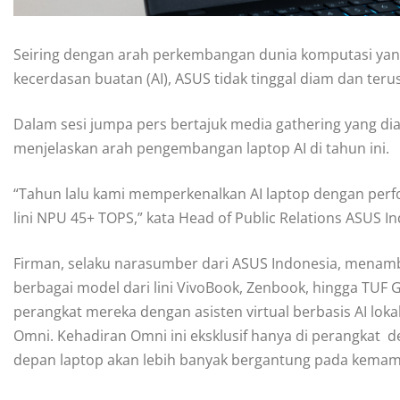
Seiring dengan arah perkembangan dunia komputasi ya
kecerdasan buatan (AI), ASUS tidak tinggal diam dan terus
Dalam sesi jumpa pers bertajuk media gathering yang di
menjelaskan arah pengembangan laptop AI di tahun ini.
“Tahun lalu kami memperkenalkan AI laptop dengan perfor
lini NPU 45+ TOPS,” kata Head of Public Relations ASUS I
Firman, selaku narasumber dari ASUS Indonesia, menam
berbagai model dari lini VivoBook, Zenbook, hingga TUF 
perangkat mereka dengan asisten virtual berbasis AI loka
Omni. Kehadiran Omni ini eksklusif hanya di perangka
depan laptop akan lebih banyak bergantung pada kemam