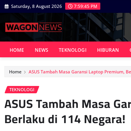
Skip
Saturday, 8 August 2026
7:59:46 PM
to
content
HOME
NEWS
TEKNOLOGI
HIBURAN
Home
ASUS Tambah Masa Garansi Laptop Premium, Ber
TEKNOLOGI
ASUS Tambah Masa Gar
Berlaku di 114 Negara!