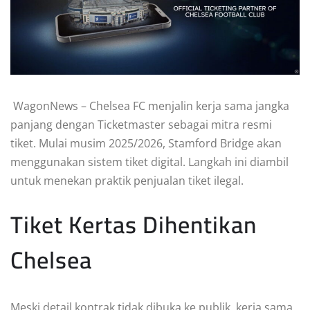
WagonNews – Chelsea FC menjalin kerja sama jangka
panjang dengan Ticketmaster sebagai mitra resmi
tiket. Mulai musim 2025/2026, Stamford Bridge akan
menggunakan sistem tiket digital. Langkah ini diambil
untuk menekan praktik penjualan tiket ilegal.
Tiket Kertas Dihentikan
Chelsea
Meski detail kontrak tidak dibuka ke publik, kerja sama