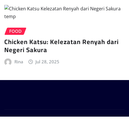
FOOD
Chicken Katsu: Kelezatan Renyah dari
Negeri Sakura
Rina
Jul 28, 2025
Copyright © 2025 | Powered by
WagonNews
|
Provo
News
by
ThemeArile