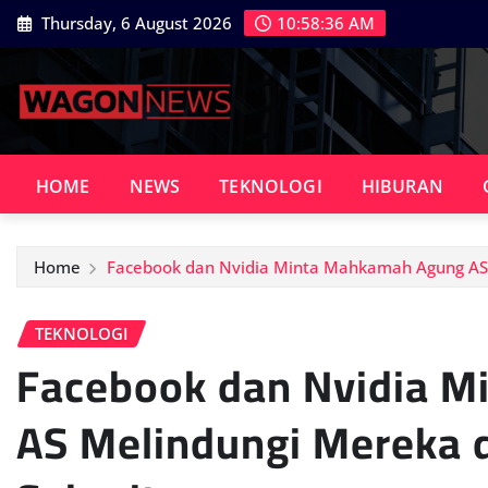
Skip
Thursday, 6 August 2026
10:58:37 AM
to
content
HOME
NEWS
TEKNOLOGI
HIBURAN
Home
Facebook dan Nvidia Minta Mahkamah Agung AS 
TEKNOLOGI
Facebook dan Nvidia 
AS Melindungi Mereka 