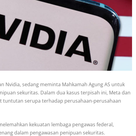
 dan Nvidia, sedang meminta Mahkamah Agung AS untuk
uan sekuritas. Dalam dua kasus terpisah ini, Meta dan
t tuntutan serupa terhadap perusahaan-perusahaan
 melemahkan kekuatan lembaga pengawas federal,
wenang dalam pengawasan penipuan sekuritas.