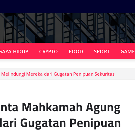
GAYA HIDUP
CRYPTO
FOOD
SPORT
GAME
Melindungi Mereka dari Gugatan Penipuan Sekuritas
Minta Mahkamah Agung
dari Gugatan Penipuan