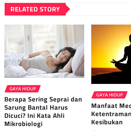
RELATED STORY
GAYA HIDUP
GAYA HIDUP
Berapa Sering Seprai dan
Manfaat Medi
Sarung Bantal Harus
Ketentraman
Dicuci? Ini Kata Ahli
Kesibukan
Mikrobiologi