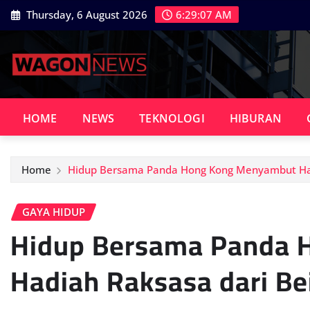
Skip
Thursday, 6 August 2026
6:29:09 AM
to
content
HOME
NEWS
TEKNOLOGI
HIBURAN
Home
Hidup Bersama Panda Hong Kong Menyambut Hadi
GAYA HIDUP
Hidup Bersama Panda 
Hadiah Raksasa dari Bei