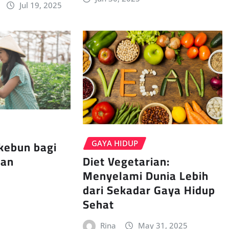
Jul 19, 2025
kebun bagi
GAYA HIDUP
dan
Diet Vegetarian:
Menyelami Dunia Lebih
dari Sekadar Gaya Hidup
Sehat
Rina
May 31, 2025