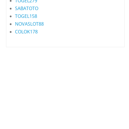
TOGEL279
SABATOTO
TOGEL158
NOVASLOT88
COLOK178