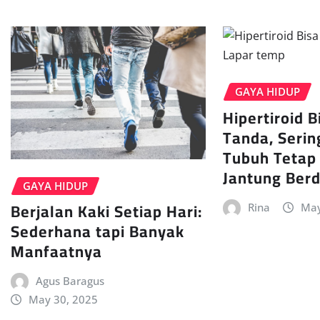
GAYA HIDUP
Hipertiroid B
Tanda, Serin
Tubuh Tetap
Jantung Ber
GAYA HIDUP
Berjalan Kaki Setiap Hari:
Rina
May
Sederhana tapi Banyak
Manfaatnya
Agus Baragus
May 30, 2025