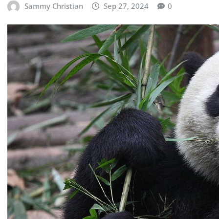
Sammy Christian
Sep 27, 2024
0