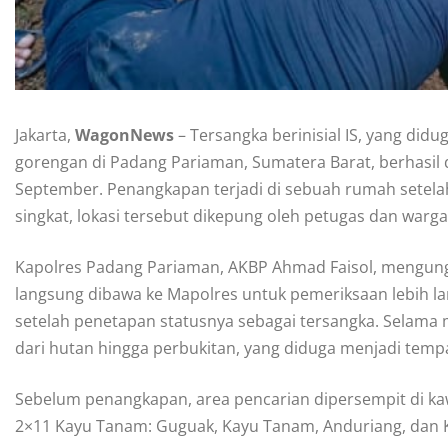
Jakarta,
WagonNews
– Tersangka berinisial IS, yang did
gorengan di Padang Pariaman, Sumatera Barat, berhasil d
September. Penangkapan terjadi di sebuah rumah setela
singkat, lokasi tersebut dikepung oleh petugas dan warga
Kapolres Padang Pariaman, AKBP Ahmad Faisol, mengungk
langsung dibawa ke Mapolres untuk pemeriksaan lebih lanj
setelah penetapan statusnya sebagai tersangka. Selama m
dari hutan hingga perbukitan, yang diduga menjadi temp
Sebelum penangkapan, area pencarian dipersempit di k
2×11 Kayu Tanam: Guguak, Kayu Tanam, Anduriang, dan K