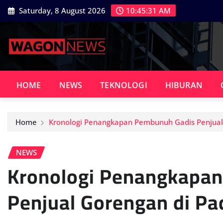
Skip
Saturday, 8 August 2026
10:45:33 AM
to
content
HOME
NEWS
TEKNOLOGI
HIBURAN
Home
Kronologi Penangkapan Pembunuh Gadis Penjual
NEWS
Kronologi Penangkapa
Penjual Gorengan di P