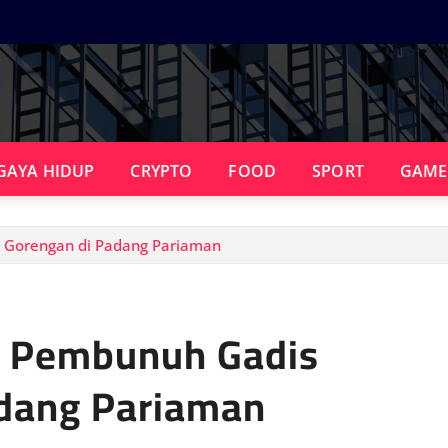
GAYA HIDUP
CRYPTO
FOOD
SPORT
GAME
 Gorengan di Padang Pariaman
n Pembunuh Gadis
adang Pariaman