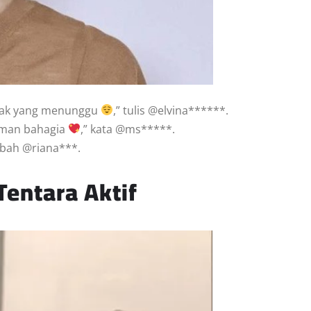
anyak yang menunggu
,” tulis @elvina******.
uman bahagia
,” kata @ms*****.
mbah @riana***.
Tentara Aktif