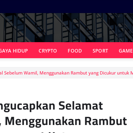
GAYA HIDUP
CRYPTO
FOOD
SPORT
GAME
al Sebelum Wamil, Menggunakan Rambut yang Dicukur untuk 
ngucapkan Selamat
l, Menggunakan Rambut