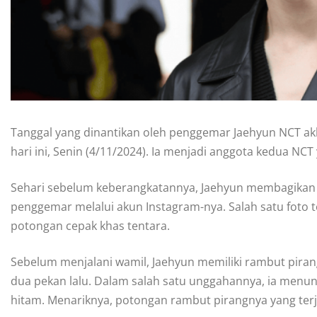
Tanggal yang dinantikan oleh penggemar Jaehyun NCT akhi
hari ini, Senin (4/11/2024). Ia menjadi anggota kedua NC
Sehari sebelum keberangkatannya, Jaehyun membagikan 
penggemar melalui akun Instagram-nya. Salah satu foto
potongan cepak khas tentara.
Sebelum menjalani wamil, Jaehyun memiliki rambut pirang 
dua pekan lalu. Dalam salah satu unggahannya, ia men
hitam. Menariknya, potongan rambut pirangnya yang terja