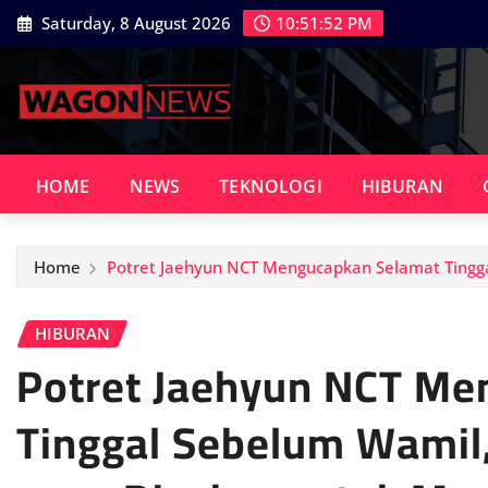
Skip
Saturday, 8 August 2026
10:51:54 PM
to
content
HOME
NEWS
TEKNOLOGI
HIBURAN
Home
Potret Jaehyun NCT Mengucapkan Selamat Tingg
HIBURAN
Potret Jaehyun NCT Me
Tinggal Sebelum Wami