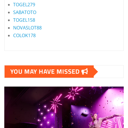
TOGEL279
SABATOTO
TOGEL158
NOVASLOT88
COLOK178
YOU MAY HAVE MISSED