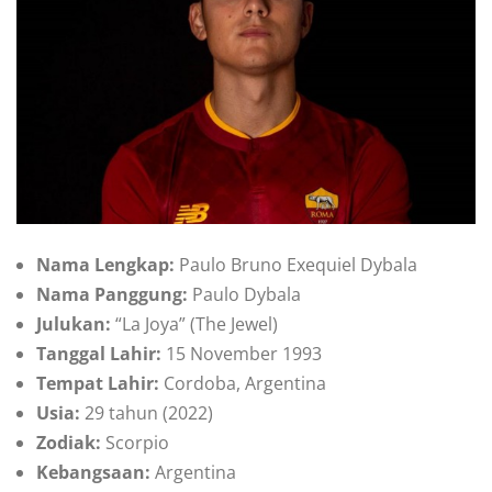
Nama Lengkap:
Paulo Bruno Exequiel Dybala
Nama Panggung:
Paulo Dybala
Julukan:
“La Joya” (The Jewel)
Tanggal Lahir:
15 November 1993
Tempat Lahir:
Cordoba, Argentina
Usia:
29 tahun (2022)
Zodiak:
Scorpio
Kebangsaan:
Argentina