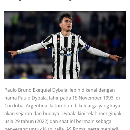
Paulo Bruno Exequiel Dybala, lebih dikenal dengan
nama Paulo Dybala, lahir pada 15 November 1993, di
Cordoba, Argentina. Ia tumbuh di keluarga yang kaya
akan sejarah dan budaya. Dybala kini telah menginjak
usia 29 tahun (2022) dan saat ini bermain sebagai
penyerang untuk klub Italia, AS Roma, serta menjadi