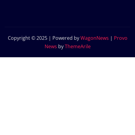
Copyright © 2025 | Powered by
WagonNews
|
Provo
News
by
ThemeArile