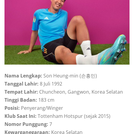
Nama Lengkap:
Son Heung-min (손흥민)
Tanggal Lahir:
8 Juli 1992
Tempat Lahir:
Chuncheon, Gangwon, Korea Selatan
Tinggi Badan:
183 cm
Posisi:
Penyerang/Winger
Klub Saat Ini:
Tottenham Hotspur (sejak 2015)
Nomor Punggung:
7
Kewarganegaraan:
Korea Selatan