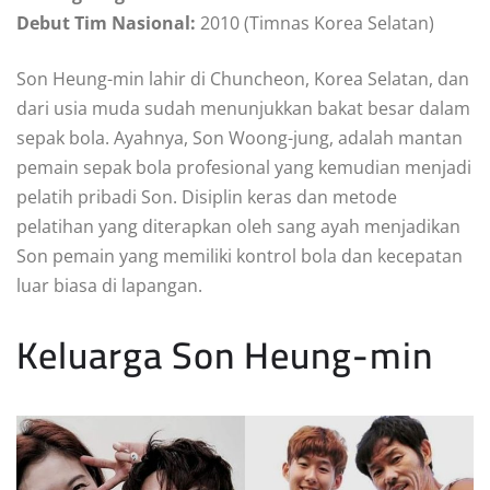
Debut Tim Nasional:
2010 (Timnas Korea Selatan)
Son Heung-min lahir di Chuncheon, Korea Selatan, dan
dari usia muda sudah menunjukkan bakat besar dalam
sepak bola. Ayahnya, Son Woong-jung, adalah mantan
pemain sepak bola profesional yang kemudian menjadi
pelatih pribadi Son. Disiplin keras dan metode
pelatihan yang diterapkan oleh sang ayah menjadikan
Son pemain yang memiliki kontrol bola dan kecepatan
luar biasa di lapangan.
Keluarga Son Heung-min