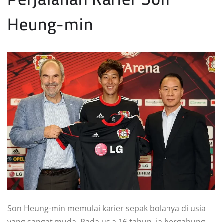
Heung-min
Son Heung-min memulai karier sepak bolanya di usia
yang sangat muda. Pada usia 16 tahun, ia bergabung