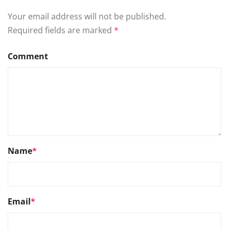
Your email address will not be published.
Required fields are marked
*
Comment
Name
*
Email
*