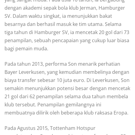
dengan akademi sepak bola klub Jerman, Hamburger
SV. Dalam waktu singkat, ia menunjukkan bakat
besarnya dan berhasil masuk ke tim utama. Selama
tiga tahun di Hamburger SV, ia mencetak 20 gol dari 73
penampilan, sebuah pencapaian yang cukup luar biasa
bagi pemain muda.
Pada tahun 2013, performa Son menarik perhatian
Bayer Leverkusen, yang kemudian membelinya dengan
biaya transfer sebesar 10 juta euro. Di Leverkusen, Son
semakin menunjukkan potensi besar dengan mencetak
21 gol dari 62 penampilan selama dua tahun membela
klub tersebut. Penampilan gemilangnya ini
membuatnya dilirik oleh beberapa klub raksasa Eropa.
Pada Agustus 2015, Tottenham Hotspur