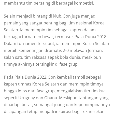
membantu tim bersaing di berbagai kompetisi.
Selain menjadi bintang di klub, Son juga menjadi
pemain yang sangat penting bagi tim nasional Korea
Selatan. Ia memimpin tim sebagai kapten dalam
berbagai turnamen besar, termasuk Piala Dunia 2018.
Dalam turnamen tersebut, ia memimpin Korea Selatan
meraih kemenangan dramatis 2-0 melawan Jerman,
salah satu tim raksasa sepak bola dunia, meskipun
timnya akhirnya tersingkir di fase grup.
Pada Piala Dunia 2022, Son kembali tampil sebagai
kapten timnas Korea Selatan dan memimpin timnya
hingga lolos dari fase grup, mengalahkan tim-tim kuat
seperti Uruguay dan Ghana. Meskipun tantangan yang
dihadapi berat, semangat juang dan kepemimpinannya
di lapangan tetap menjadi inspirasi bagi rekan-rekan