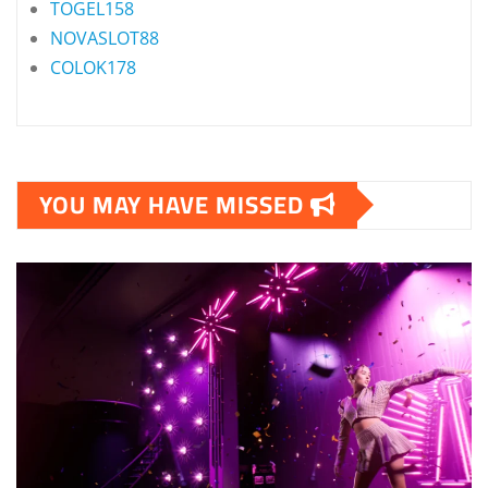
TOGEL158
NOVASLOT88
COLOK178
YOU MAY HAVE MISSED