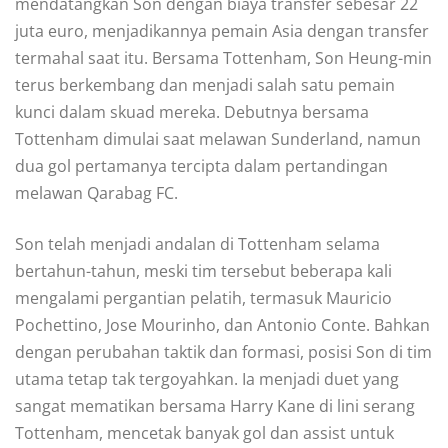
mendatangkan Son dengan biaya transfer sebesar 22
juta euro, menjadikannya pemain Asia dengan transfer
termahal saat itu. Bersama Tottenham, Son Heung-min
terus berkembang dan menjadi salah satu pemain
kunci dalam skuad mereka. Debutnya bersama
Tottenham dimulai saat melawan Sunderland, namun
dua gol pertamanya tercipta dalam pertandingan
melawan Qarabag FC.
Son telah menjadi andalan di Tottenham selama
bertahun-tahun, meski tim tersebut beberapa kali
mengalami pergantian pelatih, termasuk Mauricio
Pochettino, Jose Mourinho, dan Antonio Conte. Bahkan
dengan perubahan taktik dan formasi, posisi Son di tim
utama tetap tak tergoyahkan. Ia menjadi duet yang
sangat mematikan bersama Harry Kane di lini serang
Tottenham, mencetak banyak gol dan assist untuk