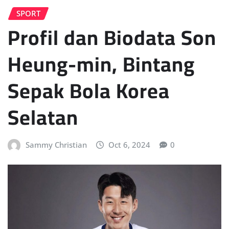
SPORT
Profil dan Biodata Son
Heung-min, Bintang
Sepak Bola Korea
Selatan
Sammy Christian
Oct 6, 2024
0