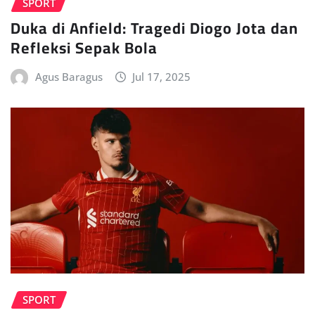
SPORT
Duka di Anfield: Tragedi Diogo Jota dan
Refleksi Sepak Bola
Agus Baragus
Jul 17, 2025
SPORT