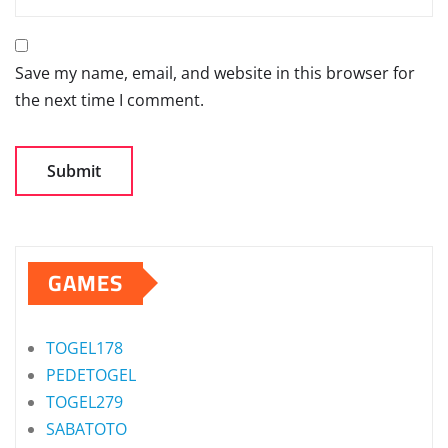
Save my name, email, and website in this browser for
the next time I comment.
GAMES
TOGEL178
PEDETOGEL
TOGEL279
SABATOTO