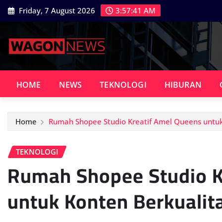
Skip
Friday, 7 August 2026
3:57:42 AM
to
content
HOME
NEWS
TEKNOLOGI
HIBURAN
Home
Rumah Shopee Studio Kreatif Amel Queens untuk
TEKNOLOGI
Rumah Shopee Studio K
untuk Konten Berkualit