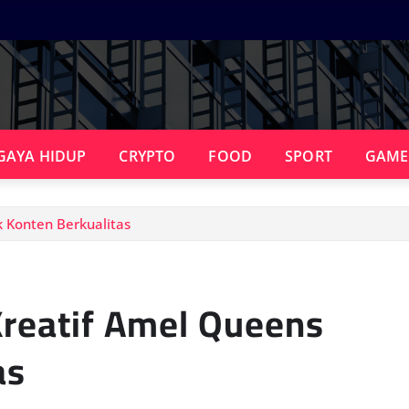
GAYA HIDUP
CRYPTO
FOOD
SPORT
GAME
 Konten Berkualitas
reatif Amel Queens
as