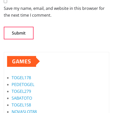
Save my name, email, and website in this browser for
the next time I comment.
GAMES
TOGEL178
PEDETOGEL
TOGEL279
SABATOTO
TOGEL158
NOVASLOT88