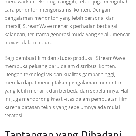
menawarkan teknologi canggih, tetapi juga mengubah
cara penonton mengonsumsi konten.
Dengan
pengalaman menonton yang lebih personal dan
imersif, StreamWave menarik perhatian berbagai
kalangan, terutama generasi muda yang selalu mencari
inovasi dalam hiburan.
Bagi pembuat film dan studio produksi, StreamWave
membuka peluang baru dalam distribusi konten.
Dengan teknologi VR dan kualitas gambar tinggi,
mereka dapat menciptakan pengalaman menonton
yang lebih menarik dan berbeda dari sebelumnya.
Hal
ini juga mendorong kreativitas dalam pembuatan film,
karena batasan teknis yang sebelumnya ada mulai
teratasi.
Tantangan yang Dihadapi