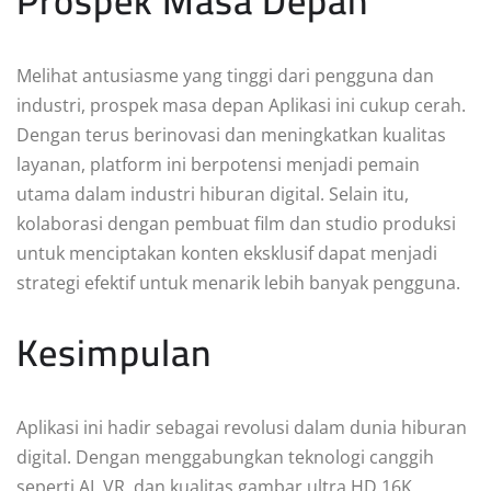
Prospek Masa Depan
Melihat antusiasme yang tinggi dari pengguna dan
industri, prospek masa depan Aplikasi ini cukup cerah.
Dengan terus berinovasi dan meningkatkan kualitas
layanan, platform ini berpotensi menjadi pemain
utama dalam industri hiburan digital.
Selain itu,
kolaborasi dengan pembuat film dan studio produksi
untuk menciptakan konten eksklusif dapat menjadi
strategi efektif untuk menarik lebih banyak pengguna.
Kesimpulan
Aplikasi ini hadir sebagai revolusi dalam dunia hiburan
digital.
Dengan menggabungkan teknologi canggih
seperti AI, VR, dan kualitas gambar ultra HD 16K,