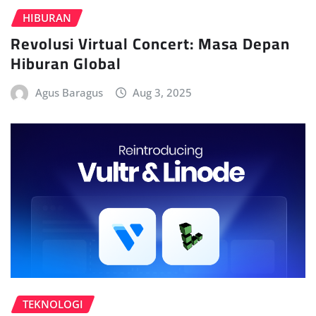
HIBURAN
Revolusi Virtual Concert: Masa Depan
Hiburan Global
Agus Baragus
Aug 3, 2025
TEKNOLOGI