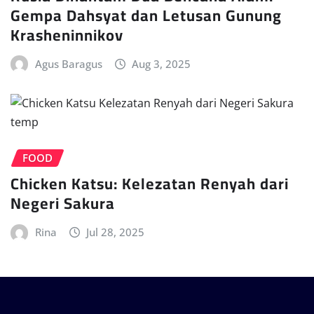
Gempa Dahsyat dan Letusan Gunung
Krasheninnikov
Agus Baragus
Aug 3, 2025
FOOD
Chicken Katsu: Kelezatan Renyah dari
Negeri Sakura
Rina
Jul 28, 2025