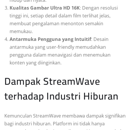
hidup dan nyata.
Kualitas Gambar Ultra HD 16K
:
Dengan resolusi
tinggi ini, setiap detail dalam film terlihat jelas,
membuat pengalaman menonton semakin
memukau.
Antarmuka Pengguna yang Intuitif
:
Desain
antarmuka yang user-friendly memudahkan
pengguna dalam menavigasi dan menemukan
konten yang diinginkan.
Dampak StreamWave
terhadap Industri Hiburan
Kemunculan StreamWave membawa dampak signifikan
bagi industri hiburan.
Platform ini tidak hanya