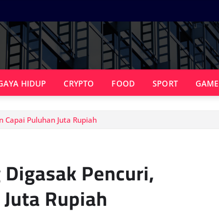
GAYA HIDUP
CRYPTO
FOOD
SPORT
GAME
n Capai Puluhan Juta Rupiah
 Digasak Pencuri,
 Juta Rupiah