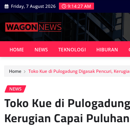
Skip
Friday, 7 August 2026
9:14:28 AM
to
content
HOME
NEWS
TEKNOLOGI
HIBURAN
Home
Toko Kue di Pulogadung Digasak Pencuri, Kerugia
NEWS
Toko Kue di Pulogadung
Kerugian Capai Puluhan