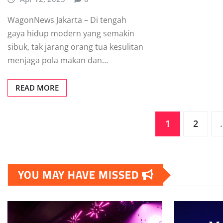
WagonNews Jakarta – Di tengah
gaya hidup modern yang semakin
sibuk, tak jarang orang tua kesulitan
menjaga pola makan dan…
READ MORE
Posts
1
2
pagination
YOU MAY HAVE MISSED