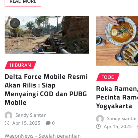
READ MORE
HIBURAN
Delta Force Mobile Resmi
FOOD
Akan Rilis : Siap
Roka Ramen,
Menyaingi COD dan PUBG
Pecinta Ram
Mobile
Yogyakarta
Sandy Siantar
Sandy Siantar
Apr 15, 2025
0
Apr 15, 2025
WagonNews – Setelah penantian