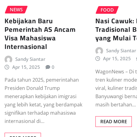
NEWS
FOOD
Kebijakan Baru
Nasi Cawuk: 
Pemerintah AS Ancam
Tradisional
Visa Mahasiswa
yang Mulai 
Internasional
Sandy Siantar
Apr 15, 2025
Sandy Siantar
Apr 15, 2025
0
WagonNews – Di 
tren kuliner mod
Pada tahun 2025, pemerintahan
viral, kuliner trad
Presiden Donald Trump
Banyuwangi bern
menerapkan kebijakan imigrasi
masih bertahan…
yang lebih ketat, yang berdampak
signifikan terhadap mahasiswa
internasional di…
READ MORE