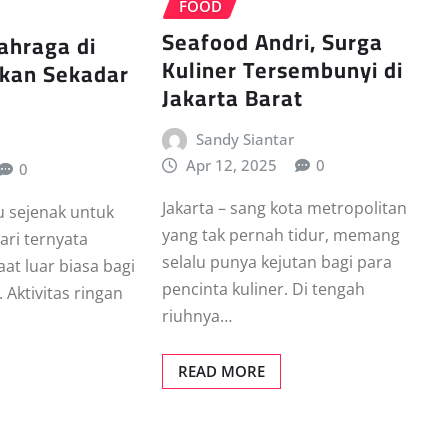
FOOD
Seafood Andri, Surga
ahraga di
Kuliner Tersembunyi di
ukan Sekadar
Jakarta Barat
Sandy Siantar
Apr 12, 2025
0
0
Jakarta – sang kota metropolitan
 sejenak untuk
yang tak pernah tidur, memang
ari ternyata
selalu punya kejutan bagi para
t luar biasa bagi
pencinta kuliner. Di tengah
 Aktivitas ringan
riuhnya…
READ MORE