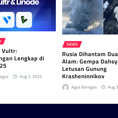
I
NEWS
 Vultr:
Rusia Dihantam Du
ngan Lengkap di
Alam: Gempa Dahsy
25
Letusan Gunung
Krasheninnikov
ragus
Aug 3, 2025
Agus Baragus
Aug 3