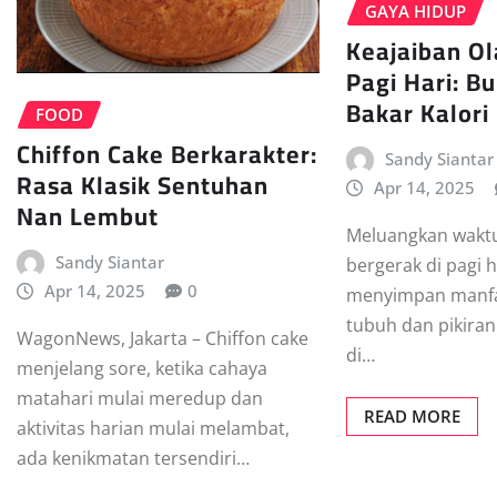
GAYA HIDUP
Keajaiban Ol
Pagi Hari: B
Bakar Kalori
FOOD
Chiffon Cake Berkarakter:
Sandy Siantar
Rasa Klasik Sentuhan
Apr 14, 2025
Nan Lembut
Meluangkan waktu
Sandy Siantar
bergerak di pagi h
Apr 14, 2025
0
menyimpan manfaa
tubuh dan pikiran.
WagonNews, Jakarta – Chiffon cake
di…
menjelang sore, ketika cahaya
matahari mulai meredup dan
READ MORE
aktivitas harian mulai melambat,
ada kenikmatan tersendiri…