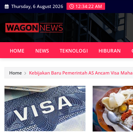
Skip
Thursday, 6 August 2026
12:34:23 AM
to
content
HOME
NEWS
TEKNOLOGI
HIBURAN
Home
Kebijakan Baru Pemerintah AS Ancam Visa Mahas