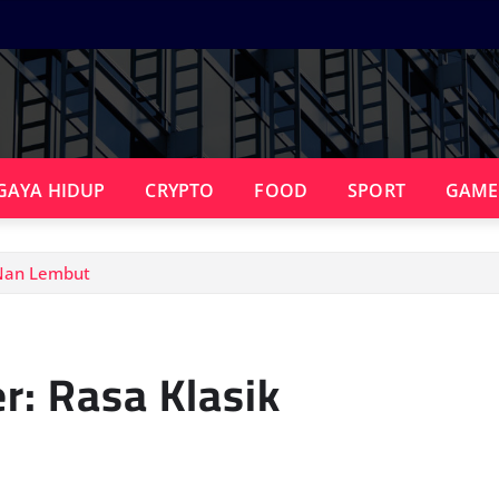
GAYA HIDUP
CRYPTO
FOOD
SPORT
GAME
 Nan Lembut
r: Rasa Klasik