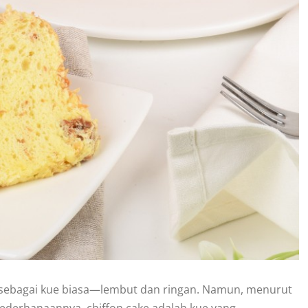
e sebagai kue biasa—lembut dan ringan. Namun, menurut
esederhanaannya, chiffon cake adalah kue yang