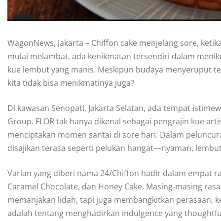
WagonNews, Jakarta – Chiffon cake menjelang sore, ketik
mulai melambat, ada kenikmatan tersendiri dalam menik
kue lembut yang manis. Meskipun budaya menyeruput teh s
kita tidak bisa menikmatinya juga?
Di kawasan Senopati, Jakarta Selatan, ada tempat isti
Group. FLOR tak hanya dikenal sebagai pengrajin kue arti
menciptakan momen santai di sore hari. Dalam peluncur
disajikan terasa seperti pelukan hangat—nyaman, lembu
Varian yang diberi nama 24/Chiffon hadir dalam empat ra
Caramel Chocolate, dan Honey Cake. Masing-masing rasa 
memanjakan lidah, tapi juga membangkitkan perasaan, ke
adalah tentang menghadirkan indulgence yang thoughtful,