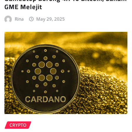
GME Melejit
Rina
May 29, 2025
CRYPTO