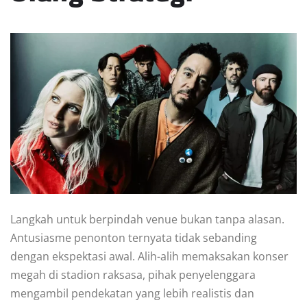
Langkah untuk berpindah venue bukan tanpa alasan.
Antusiasme penonton ternyata tidak sebanding
dengan ekspektasi awal. Alih-alih memaksakan konser
megah di stadion raksasa, pihak penyelenggara
mengambil pendekatan yang lebih realistis dan