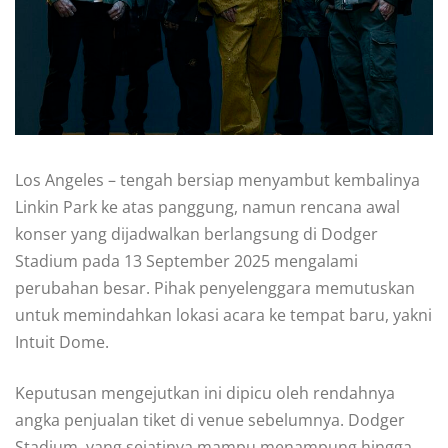
Los Angeles – tengah bersiap menyambut kembalinya
Linkin Park ke atas panggung, namun rencana awal
konser yang dijadwalkan berlangsung di Dodger
Stadium pada 13 September 2025 mengalami
perubahan besar. Pihak penyelenggara memutuskan
untuk memindahkan lokasi acara ke tempat baru, yakni
Intuit Dome.
Keputusan mengejutkan ini dipicu oleh rendahnya
angka penjualan tiket di venue sebelumnya. Dodger
Stadium, yang sejatinya mampu menampung hingga