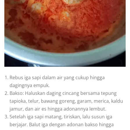
Rebus iga sapi dalam air yang cukup hingga
dagingnya empuk.
Bakso: Haluskan daging cincang bersama tepung
tapioka, telur, bawang goreng, garam, merica, kaldu
jamur, dan air es hingga adonannya lembut.
Setelah iga sapi matang, tiriskan, lalu susun iga
berjajar. Balut iga dengan adonan bakso hingga