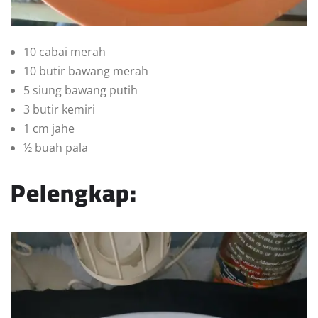
10 cabai merah
10 butir bawang merah
5 siung bawang putih
3 butir kemiri
1 cm jahe
½ buah pala
Pelengkap: