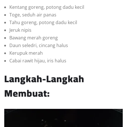
Kentang goreng, potong dadu kecil
Toge, seduh air panas
Tahu goreng, potong dadu kecil
Jeruk nipis
Bawang merah goreng
Daun seledri, cincang halus
Kerupuk merah
Cabai rawit hijau, iris halus
Langkah-Langkah
Membuat: