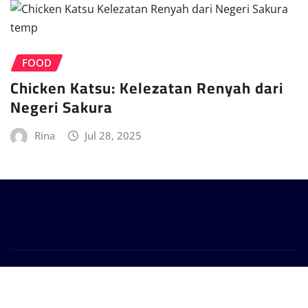
FOOD
Chicken Katsu: Kelezatan Renyah dari
Negeri Sakura
Rina
Jul 28, 2025
Copyright © 2025 | Powered by
WagonNews
|
Provo
News
by
ThemeArile