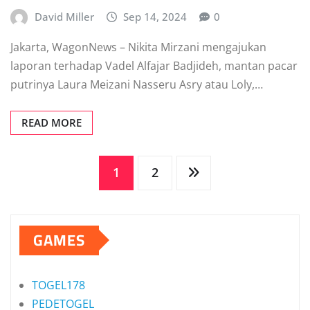
David Miller
Sep 14, 2024
0
Jakarta, WagonNews – Nikita Mirzani mengajukan
laporan terhadap Vadel Alfajar Badjideh, mantan pacar
putrinya Laura Meizani Nasseru Asry atau Loly,…
READ MORE
Posts
1
2
pagination
GAMES
TOGEL178
PEDETOGEL