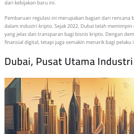
dari kebijakan baru ini.
Pembaruan regulasi ini merupakan bagian dari rencana 
dalam industri kripto. Sejak 2022, Dubai telah memimpi
yang jelas dan transparan bagi bisnis kripto. Dengan de
finansial digital, tetapi juga semakin menarik bagi pelaku 
Dubai, Pusat Utama Industri