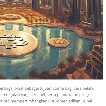
erbagai pihak sebagai tujuan utama bagi para pelaku
tem regulasi yang fleksibel, serta pendekatan progresif
 kripto mempertimbangkan untuk menjadikan Dubai