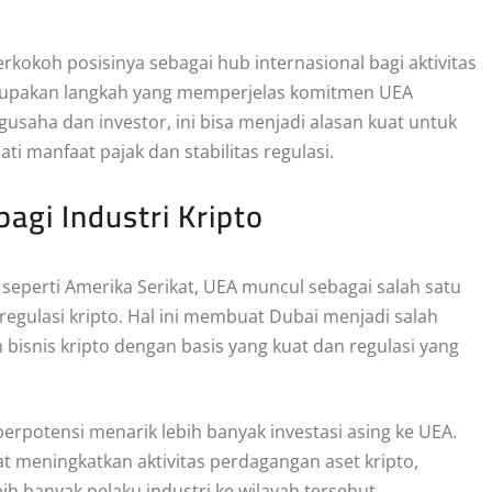
kokoh posisinya sebagai hub internasional bagi aktivitas
erupakan langkah yang memperjelas komitmen UEA
saha dan investor, ini bisa menjadi alasan kuat untuk
manfaat pajak dan stabilitas regulasi.
gi Industri Kripto
 seperti Amerika Serikat, UEA muncul sebagai salah satu
regulasi kripto. Hal ini membuat Dubai menjadi salah
isnis kripto dengan basis yang kuat dan regulasi yang
 berpotensi menarik lebih banyak investasi asing ke UEA.
t meningkatkan aktivitas perdagangan aset kripto,
 banyak pelaku industri ke wilayah tersebut.