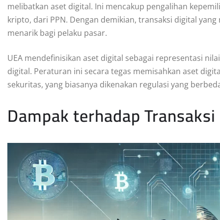
melibatkan aset digital. Ini mencakup pengalihan kepemil
kripto, dari PPN. Dengan demikian, transaksi digital yan
menarik bagi pelaku pasar.
UEA mendefinisikan aset digital sebagai representasi nil
digital. Peraturan ini secara tegas memisahkan aset digit
sekuritas, yang biasanya dikenakan regulasi yang berbed
Dampak terhadap Transaksi 