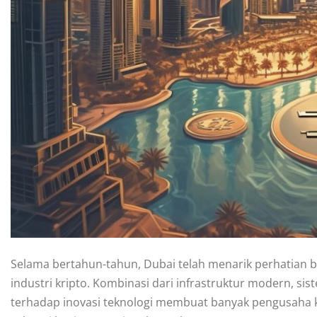
Selama bertahun-tahun, Dubai telah menarik perhatian b
industri kripto. Kombinasi dari infrastruktur modern, sis
terhadap inovasi teknologi membuat banyak pengusaha