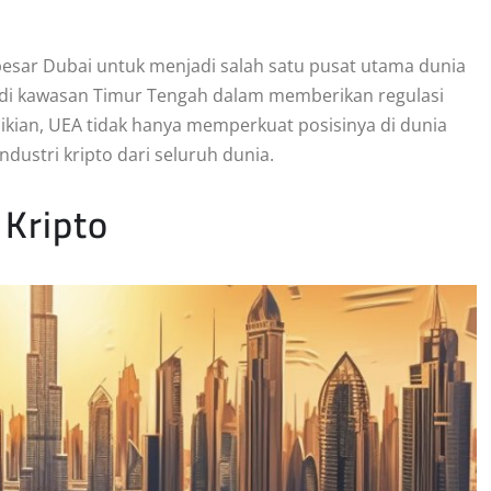
besar Dubai untuk menjadi salah satu pusat utama dunia
n di kawasan Timur Tengah dalam memberikan regulasi
mikian, UEA tidak hanya memperkuat posisinya di dunia
industri kripto dari seluruh dunia.
 Kripto